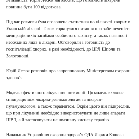
летальність. Юрій Лесюк наголосив, що готовність лікарень
повинна бути 100 відсоткова.
Під час розмови була оголошена статистика по кількості хворих в
Уманській лікарні. Також торкнулися питання про забезпеченість
медпрацівників засобами особистого захисту, а також наявності
необхідних ліків в лікарні. Обговорили і готовність до
госпіталізації хворих, в разі необхідності, до ЦРЛ Шполи та
Золотоноші.
Юрій Лесюк розповів про запропоновану Міністерством охорони
здоров’я.
Модель ефективного лікування пневмонії. Ця модель включає
співпрацю між лікарем-реаніматологам та лікарем-
пульмунологом, а також терапевтом. Окрім цього він підкреслив,
що при лікуванні необхідно використовувати не лише апарати
ШВЛ, а й застосовувати неінвазивну кисневу терапію.
Начальник Управління охорони здоров’я ОДА Лариса Кошова