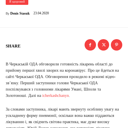
Я здоровий
23.04.2020
Denis Stasuk
By
SHARE
В Черкаській ОДА обговорили готовність лікарень області до
прийому першої хвилі хворих на коронавірус. Про це йдеться на
сайті Черкаської ОДА. Обговорення проходило в режимі відео-
зв’язку. Перший заступники голови Черкаської ОДА
поспілкувався з головними лікарями Умані, Шполи та
Золотоноші. Далі на
icherkashchanyn
.
За словами заступника, лікарі мають звернуту особливу увагу на
ускладнену форму пневмонії, оскільки вона важко піддаються
лікуванню і, як свідчить світова практика, має дуже високу