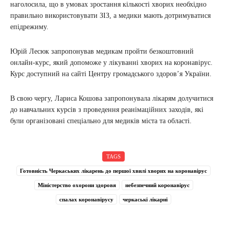
наголосила, що в умовах зростання кількості хворих необхідно
правильно використовувати ЗІЗ, а медики мають дотримуватися
епідрежиму.
Юрій Лесюк запропонував медикам пройти безкоштовний
онлайн-курс, який допоможе у лікуванні хворих на коронавірус.
Курс доступний на сайті Центру громадського здоров’я України.
В свою чергу, Лариса Кошова запропонувала лікарям долучитися
до навчальних курсів з проведення реанімаційних заходів, які
були організовані спеціально для медиків міста та області.
TAGS
Готовність Черкаських лікарень до першої хвилі хворих на коронавірус
Міністерство охорони здоровя
небезпечний коронавірус
спалах коронавірусу
черкаські лікарні