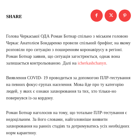
SHARE
Голова Черкаської ОДА Роман Ботнар спільно з міським головою
Черкас Анатолієм Бондаренко провели спільний брифінг, на якому
розповіли про ситуацію з поширенням коронавірусу в регіоні.
Роман Ботнар заявив, що ситуація загострюється, однак вона
залишається контрольованою. Далі на
icherkashchanyn
.
Виявлення COVID- 19 проводиться за допомогою ПЛР-тестування
на певних фокус-групах населення. Мова йде про ту категорію
людей, у яких є ознаки захворювання та тих, хто тільки-но
повернувся із-за кордону.
Роман Ботнар наголосив на тому, що тотальне ПЛР-тестування є
недоцільним. За його словами, найголовніше виявити
захворювання на ранніх стадіях та дотримуватись усіх необхідних
норм карантину.