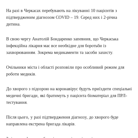
На разі в Черкасах перебувають на лікуванні 10 пацієнтів з
підтвердженим діагнозом COVID – 19. Серед них і 2-річна
дитина.
В свою чергу Анатолій Бондаренко запевнив, що Черкаська
інфекційна лікарня має все необхідне для боротьби із
захворюванням. Зокрема медикаменти та засоби захисту.
Очільники міста і області розповіли про особливий режим для
роботи медиків.
До хворого з підозрою на коронавірус будуть приїздити спеціальні
медичні бригади, які братимуть у пацієнта біоматеріал для ПРЛ-
тестування.
Після цього, у разі підтвердження діагнозу, до хворого буде
направлена екстрена бригада лікарів.