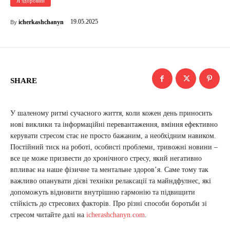
Я здоровий
19.05.2025
icherkashchanyn
By
SHARE
У шаленому ритмі сучасного життя, коли кожен день приносить
нові виклики та інформаційні перевантаження, вміння ефективно
керувати стресом стає не просто бажаним, а необхідним навиком.
Постійний тиск на роботі, особисті проблеми, тривожні новини –
все це може призвести до хронічного стресу, який негативно
впливає на наше фізичне та ментальне здоров’я. Саме тому так
важливо опанувати дієві техніки релаксації та майндфулнес, які
допоможуть відновити внутрішню гармонію та підвищити
стійкість до стресових факторів. Про різні способи боротьби зі
стресом читайте далі на
icherashchanyn.com
.