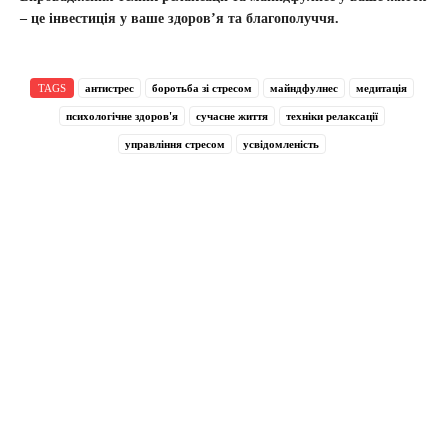
– це інвестиція у ваше здоров’я та благополуччя.
TAGS
антистрес
боротьба зі стресом
майндфулнес
медитація
психологічне здоров'я
сучасне життя
техніки релаксації
управління стресом
усвідомленість