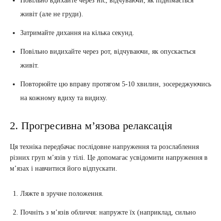
Повільно вдихайте через ніс, відчуваючи, як піднімається
живіт (але не груди).
Затримайте дихання на кілька секунд.
Повільно видихайте через рот, відчуваючи, як опускається
живіт.
Повторюйте цю вправу протягом 5-10 хвилин, зосереджуючись
на кожному вдиху та видиху.
2. Прогресивна м’язова релаксація
Ця техніка передбачає послідовне напруження та розслаблення
різних груп м’язів у тілі. Це допомагає усвідомити напруження в
м’язах і навчитися його відпускати.
Ляжте в зручне положення.
Почніть з м’язів обличчя: напружте їх (наприклад, сильно