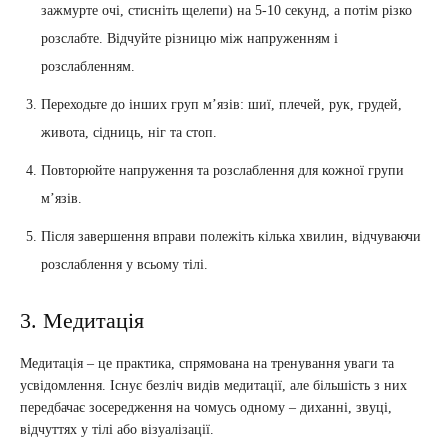
зажмурте очі, стисніть щелепи) на 5-10 секунд, а потім різко
розслабте. Відчуйте різницю між напруженням і
розслабленням.
Переходьте до інших груп м’язів: шиї, плечей, рук, грудей,
живота, сідниць, ніг та стоп.
Повторюйте напруження та розслаблення для кожної групи
м’язів.
Після завершення вправи полежіть кілька хвилин, відчуваючи
розслаблення у всьому тілі.
3. Медитація
Медитація – це практика, спрямована на тренування уваги та
усвідомлення. Існує безліч видів медитації, але більшість з них
передбачає зосередження на чомусь одному – диханні, звуці,
відчуттях у тілі або візуалізації.