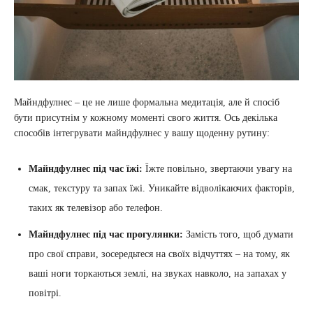
Майндфулнес – це не лише формальна медитація, але й спосіб
бути присутнім у кожному моменті свого життя. Ось декілька
способів інтегрувати майндфулнес у вашу щоденну рутину:
Майндфулнес під час їжі:
Їжте повільно, звертаючи увагу на
смак, текстуру та запах їжі. Уникайте відволікаючих факторів,
таких як телевізор або телефон.
Майндфулнес під час прогулянки:
Замість того, щоб думати
про свої справи, зосередьтеся на своїх відчуттях – на тому, як
ваші ноги торкаються землі, на звуках навколо, на запахах у
повітрі.