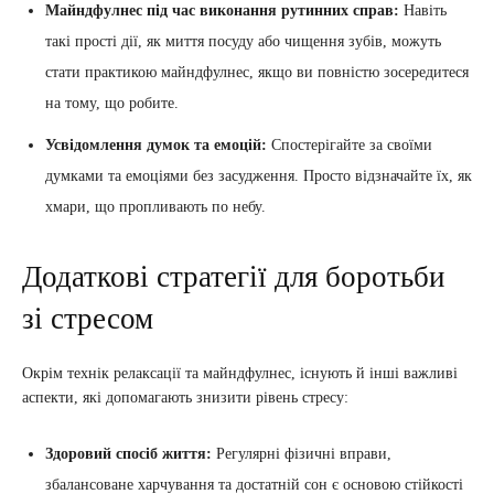
Майндфулнес під час виконання рутинних справ:
Навіть
такі прості дії, як миття посуду або чищення зубів, можуть
стати практикою майндфулнес, якщо ви повністю зосередитеся
на тому, що робите.
Усвідомлення думок та емоцій:
Спостерігайте за своїми
думками та емоціями без засудження. Просто відзначайте їх, як
хмари, що пропливають по небу.
Додаткові стратегії для боротьби
зі стресом
Окрім технік релаксації та майндфулнес, існують й інші важливі
аспекти, які допомагають знизити рівень стресу:
Здоровий спосіб життя:
Регулярні фізичні вправи,
збалансоване харчування та достатній сон є основою стійкості