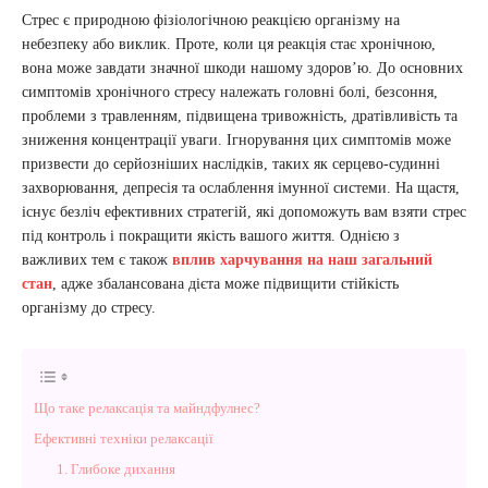
Стрес є природною фізіологічною реакцією організму на
небезпеку або виклик. Проте, коли ця реакція стає хронічною,
вона може завдати значної шкоди нашому здоров’ю. До основних
симптомів хронічного стресу належать головні болі, безсоння,
проблеми з травленням, підвищена тривожність, дратівливість та
зниження концентрації уваги. Ігнорування цих симптомів може
призвести до серйозніших наслідків, таких як серцево-судинні
захворювання, депресія та ослаблення імунної системи. На щастя,
існує безліч ефективних стратегій, які допоможуть вам взяти стрес
під контроль і покращити якість вашого життя. Однією з
важливих тем є також
вплив харчування на наш загальний
стан
, адже збалансована дієта може підвищити стійкість
організму до стресу.
Що таке релаксація та майндфулнес?
Ефективні техніки релаксації
1. Глибоке дихання