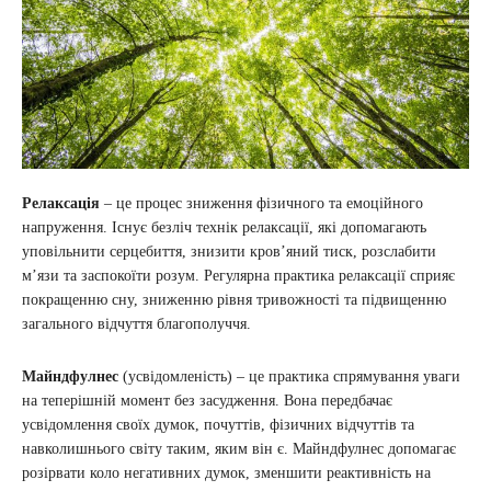
Релаксація
– це процес зниження фізичного та емоційного
напруження. Існує безліч технік релаксації, які допомагають
уповільнити серцебиття, знизити кров’яний тиск, розслабити
м’язи та заспокоїти розум. Регулярна практика релаксації сприяє
покращенню сну, зниженню рівня тривожності та підвищенню
загального відчуття благополуччя.
Майндфулнес
(усвідомленість) – це практика спрямування уваги
на теперішній момент без засудження. Вона передбачає
усвідомлення своїх думок, почуттів, фізичних відчуттів та
навколишнього світу таким, яким він є. Майндфулнес допомагає
розірвати коло негативних думок, зменшити реактивність на