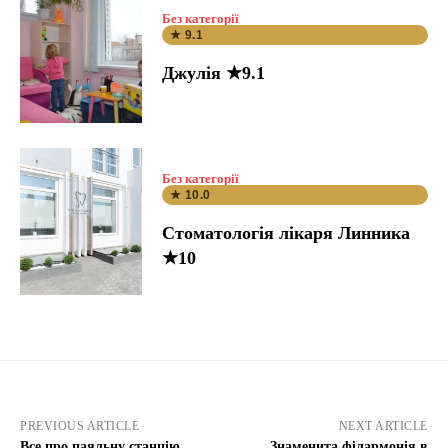
Без категорії
★ 9.1
Джулія ★9.1
Без категорії
★ 10.0
Стоматологія лікаря Линника
★10
PREVIOUS ARTICLE
NEXT ARTICLE
Все про паяльну станцію
Знаменита філармонія в