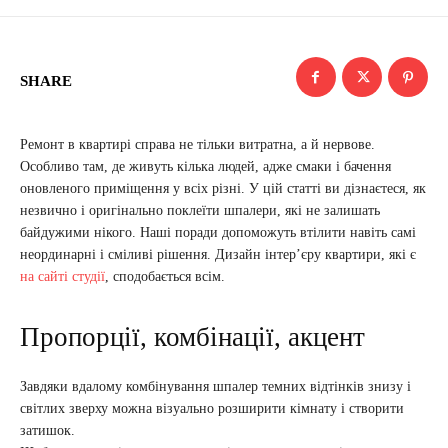
SHARE
Ремонт в квартирі справа не тільки витратна, а й нервове.
Особливо там, де живуть кілька людей, адже смаки і бачення
оновленого приміщення у всіх різні. У цій статті ви дізнаєтеся, як
незвично і оригінально поклеїти шпалери, які не залишать
байдужими нікого. Наші поради допоможуть втілити навіть самі
неординарні і сміливі рішення. Дизайн інтер’єру квартири, які є
на сайті студії
, сподобається всім.
Пропорції, комбінації, акцент
Завдяки вдалому комбінування шпалер темних відтінків знизу і
світлих зверху можна візуально розширити кімнату і створити
затишок.