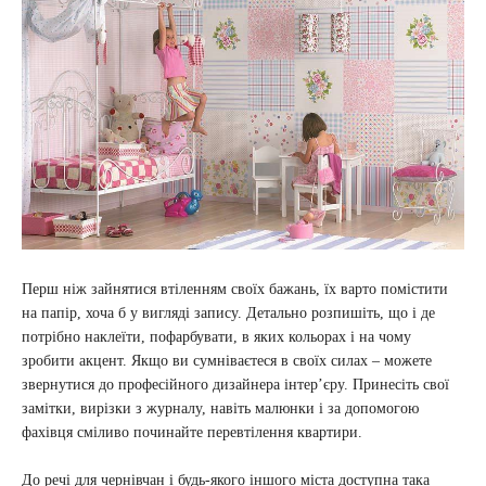
Перш ніж зайнятися втіленням своїх бажань, їх варто помістити
на папір, хоча б у вигляді запису. Детально розпишіть, що і де
потрібно наклеїти, пофарбувати, в яких кольорах і на чому
зробити акцент. Якщо ви сумніваєтеся в своїх силах – можете
звернутися до професійного дизайнера інтер’єру. Принесіть свої
замітки, вирізки з журналу, навіть малюнки і за допомогою
фахівця сміливо починайте перевтілення квартири.
До речі для чернівчан і будь-якого іншого міста доступна така