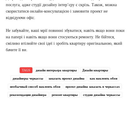
послуга, адже студії дизайну інтер’єру є скрізь. Також, можна
скористатися онлайн-консультацією і замовити проект не
відвідуючи офіс.
Не забувайте, ваші мрії повинні збуватися, навіть якщо вони поки
на папері і навіть якщо вони стосуються ремонту. Не бійтеся,
сміливо втілюйте свої ідеї і зробіть квартиру оригінальною, який
бачите її ви.
TAGS
дизайн интерьера квартиры
Дизайн квартиры
дизайнеры черкассы
заказать проект дизайна
как наклеить обои
необычный способ наклеить обои
проект дизайна заказать в черкассах
рекомендации дизайнера
ремонт квартиры
студия дизайна черкассы