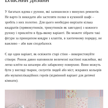
У багатьох вдома є рулони, які залишилися з минулих ремонтів.
Не варто їх викидати або застеляти полки в кухонній шафі –
зробіть з них полотно. Для цього необхідно вирізати кілька
квадратів (прямокутників, трикутників як завгодно) з кожного
рулону і приклеїти в будь-якому варіанті. Ви можете зібрати такі
фігури за принципом ковдри з клаптів, в хаотичному порядку, не
важливо – аби вам сподобалося.
Є ще один варіант, як освіжити старі стіни – використовуйте
стікери. Ринок давно наповнили величезні настінні наклейки, які
легко клеїти на шпалери або забарвлену поверхню. Вони можуть
бути у вигляді тварин, силуетів людей або міст, яскравих кольорів
або мультиплікаційних героїв (відмінний варіант для дитячої
кімнати).