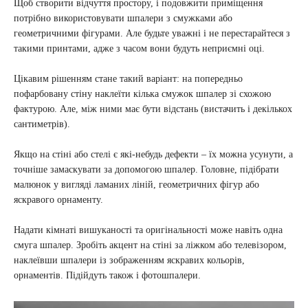
Щоб створити відчуття простору, і подовжити приміщення
потрібно використовувати шпалери з смужками або
геометричними фігурами. Але будьте уважні і не перестарайтеся з
такими принтами, адже з часом вони будуть неприємні оці.
Цікавим рішенням стане такий варіант: на попередньо
пофарбовану стіну наклеїти кілька смужок шпалер зі схожою
фактурою. Але, між ними має бути відстань (вистачить і декількох
сантиметрів).
Якщо на стіні або стелі є які-небудь дефекти – їх можна усунути, а
точніше замаскувати за допомогою шпалер. Головне, підібрати
малюнок у вигляді ламаних ліній, геометричних фігур або
яскравого орнаменту.
Надати кімнаті вишуканості та оригінальності може навіть одна
смуга шпалер. Зробіть акцент на стіні за ліжком або телевізором,
наклеївши шпалери із зображенням яскравих кольорів,
орнаментів. Підійдуть також і фотошпалери.