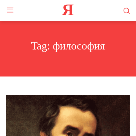
Я
Tag:
философия