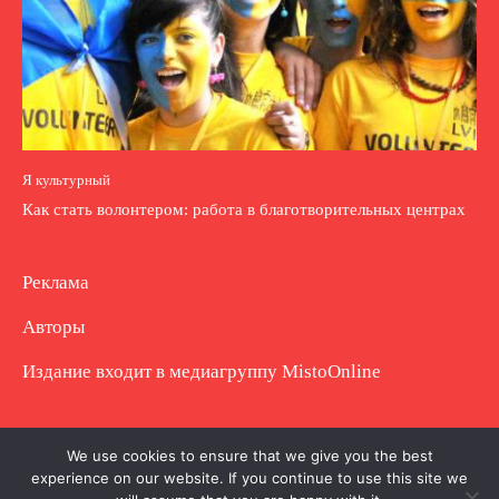
Я культурный
Как стать волонтером: работа в благотворительных центрах
Реклама
Авторы
Издание входит в медиагруппу
MistoOnline
Copyright © Полное использование материала
We use cookies to ensure that we give you the best
experience on our website. If you continue to use this site we
запрещено. Частично разрешено с гиперссылкой.