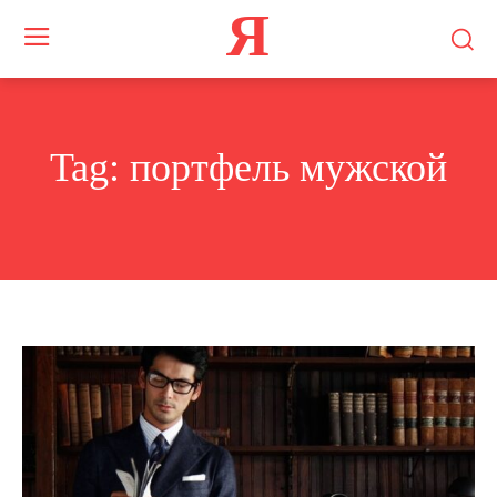
Я
Tag:
портфель мужской