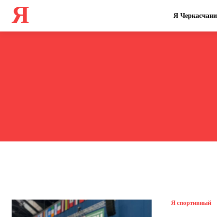
Я
Я Черкасчан
Я спортивный