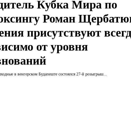
дитель Кубка Мира по
оксингу Роман Щербатю
ения присутствуют всегд
висимо от уровня
внований
одные в венгерском Будапеште состоялся 27-й розыгрыш...