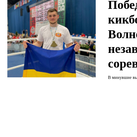
Побе
кикб
Волн
неза
соре
В минувшие вых