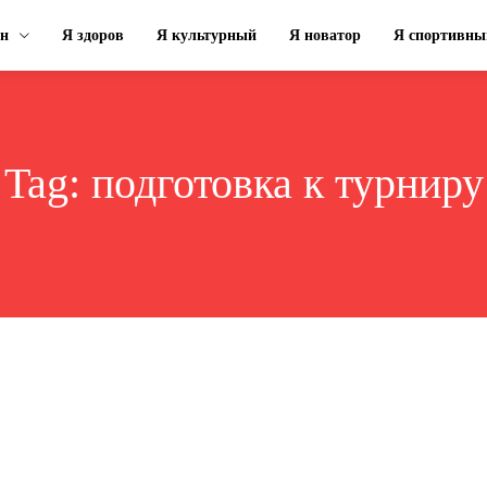
ин
Я здоров
Я культурный
Я новатор
Я спортивны
Tag:
подготовка к турниру