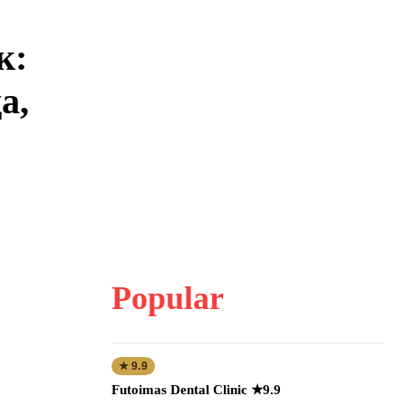
к:
а,
Popular
★ 9.9
Futoimas Dental Clinic ★9.9