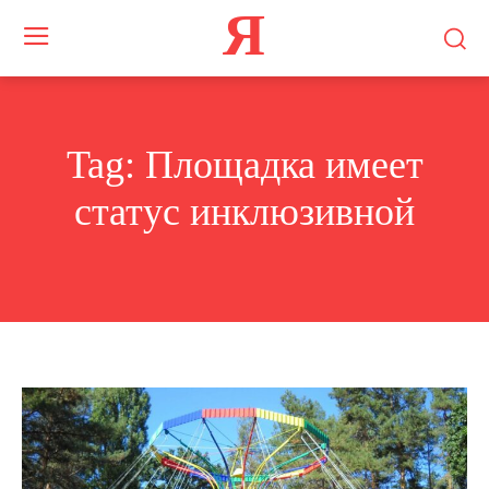
Я
Tag:
Площадка имеет
статус инклюзивной