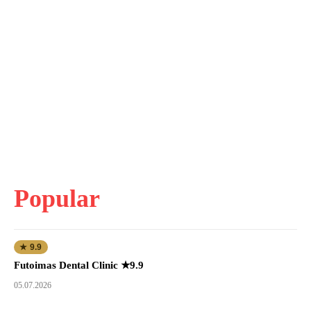
Popular
★ 9.9
Futoimas Dental Clinic ★9.9
05.07.2026