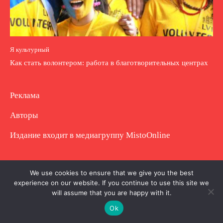
Я культурный
Как стать волонтером: работа в благотворительных центрах
Реклама
Авторы
Издание входит в медиагруппу
MistoOnline
Copyright © Полное использование материала
We use cookies to ensure that we give you the best
experience on our website. If you continue to use this site we
запрещено. Частично разрешено с гиперссылкой.
will assume that you are happy with it.
Ok
.
.
.