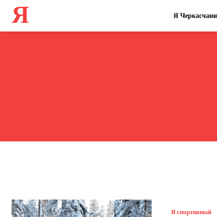
Я
Я Черкасчан
Я спортивный