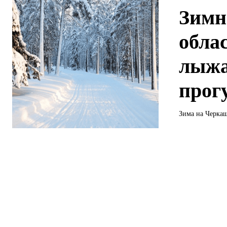
Зимн
облас
лыжа
прог
Зима на Черкащ