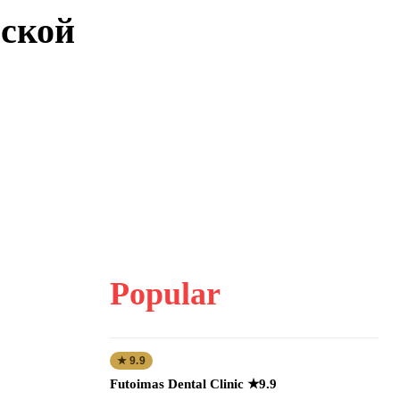
сской
Popular
★ 9.9
Futoimas Dental Clinic ★9.9