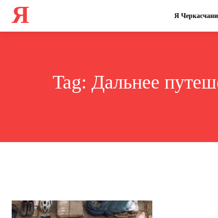
Я
Я Черкасчан
Tag:
Дальнее путеше