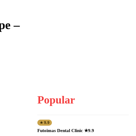
ре –
Popular
★ 9.9
Futoimas Dental Clinic ★9.9