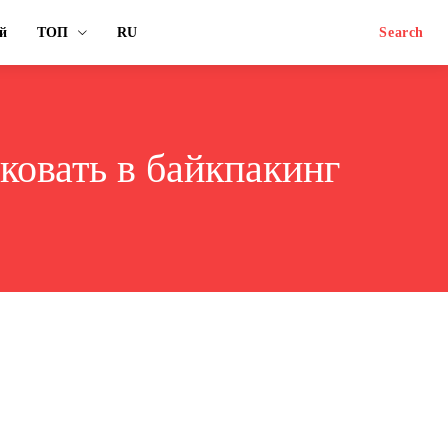
й
ТОП
RU
Search
ковать в байкпакинг