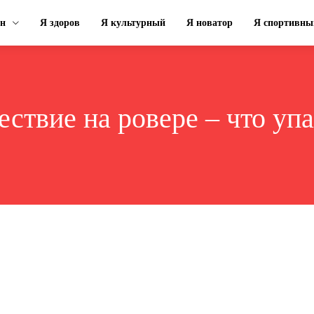
ин
Я здоров
Я культурный
Я новатор
Я спортивны
ствие на ровере – что упа