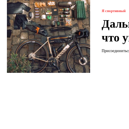
Я спортивный
Даль
что 
Присоединиться