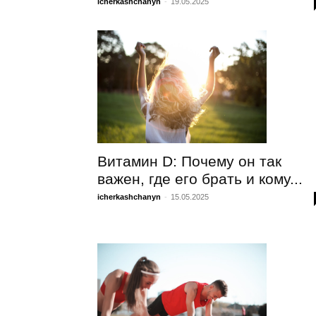
icherkashchanyn
-
19.05.2025
Витамин D: Почему он так
важен, где его брать и кому...
icherkashchanyn
-
15.05.2025