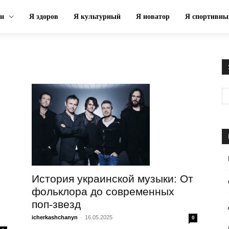
ин
Я здоров
Я культурный
Я новатор
Я спортивны
История украинской музыки: От
фольклора до современных
поп-звезд
icherkashchanyn
-
16.05.2025
0