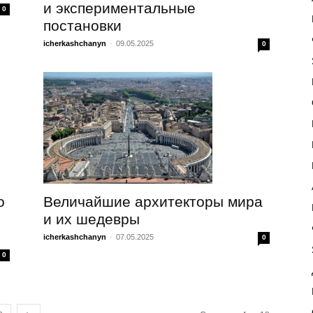
и экспериментальные
0
постановки
icherkashchanyn
-
09.05.2025
0
о
Величайшие архитекторы мира
и их шедевры
icherkashchanyn
-
07.05.2025
0
0