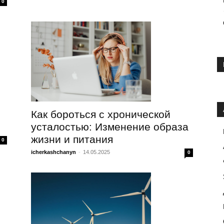
0
Как бороться с хронической
усталостью: Изменение образа
жизни и питания
0
icherkashchanyn
-
14.05.2025
0