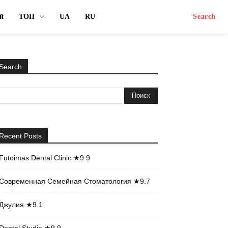
й
ТОП
UA
RU
Search
Search
Recent Posts
Futoimas Dental Clinic ★9.9
Современная Семейная Стоматология ★9.7
Джулия ★9.1