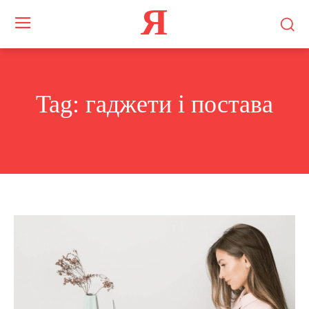
Я
Tag:
гаджети і постава