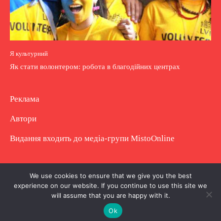
Я культурний
Як стати волонтером: робота в благодійних центрах
Реклама
Автори
Видання входить до медіа-групи
MistoOnline
Copyright © Повне використання матеріалу
We use cookies to ensure that we give you the best
experience on our website. If you continue to use this site we
заборонено. Частково можна з гіперпосиланням.
will assume that you are happy with it.
Ok
.
.
.