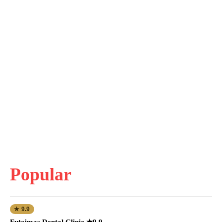
Popular
★ 9.9
Futoimas Dental Clinic ★9.9