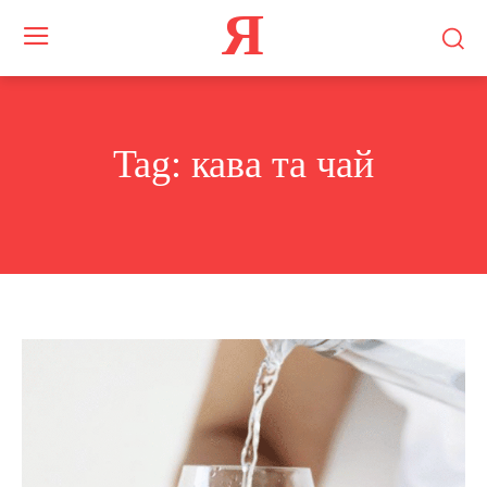
Я
Tag:
кава та чай