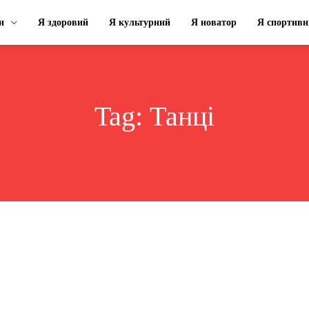
н
Я здоровий
Я культурний
Я новатор
Я спортивн
Tag:
Танці