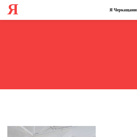
Я
Я Черкащани