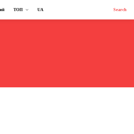
ий
ТОП
UA
Search