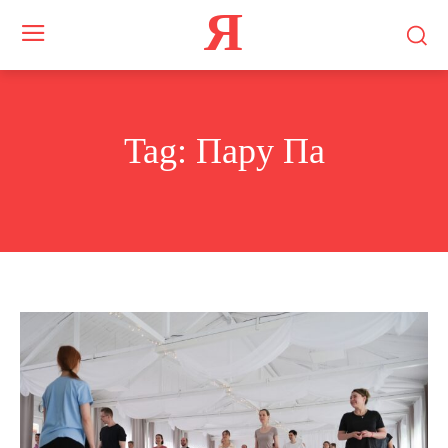
Я
Tag:
Пару Па