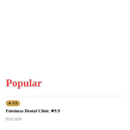
Popular
★ 9.9
Futoimas Dental Clinic ★9.9
05.07.2026