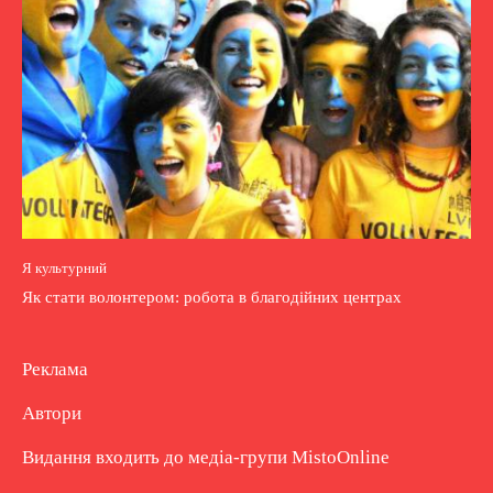
Я культурний
Як стати волонтером: робота в благодійних центрах
Реклама
Автори
Видання входить до медіа-групи
MistoOnline