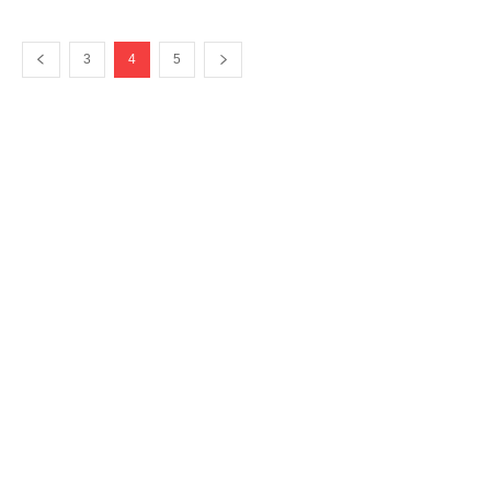
3
4
5