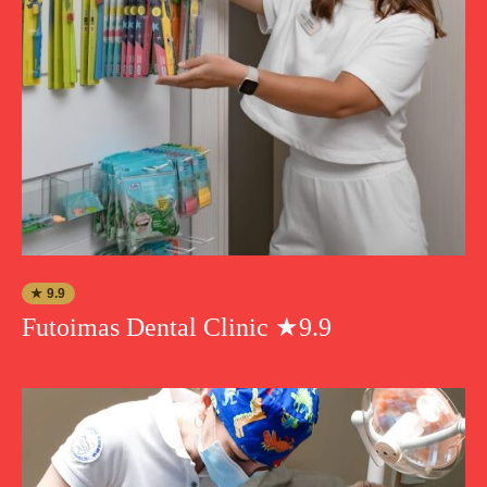
★ 9.9
Futoimas Dental Clinic ★9.9