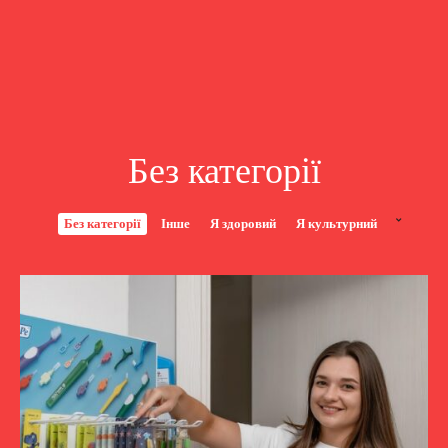
Без категорії
Без категорії
Інше
Я здоровий
Я культурний