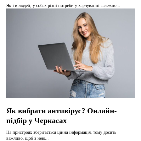
Як і в людей, у собак різні потреби у харчуванні залежно...
Як вибрати антивірус? Онлайн-
підбір у Черкасах
На пристроях зберігається цінна інформація, тому досить
важливо, щоб з нею...